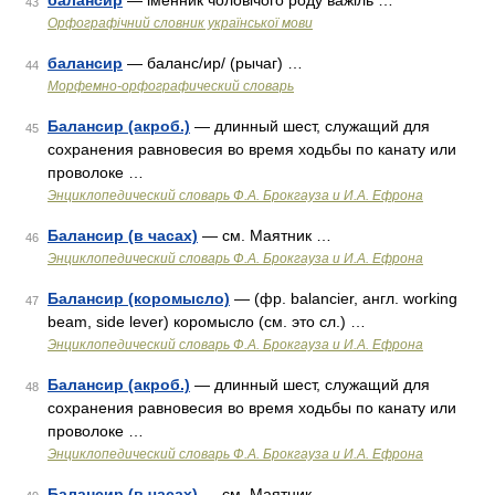
балансир
— іменник чоловічого роду важіль …
43
Орфографічний словник української мови
балансир
— баланс/ир/ (рычаг) …
44
Морфемно-орфографический словарь
Балансир (акроб.)
— длинный шест, служащий для
45
сохранения равновесия во время ходьбы по канату или
проволоке …
Энциклопедический словарь Ф.А. Брокгауза и И.А. Ефрона
Балансир (в часах)
— см. Маятник …
46
Энциклопедический словарь Ф.А. Брокгауза и И.А. Ефрона
Балансир (коромысло)
— (фр. balancier, англ. working
47
beam, side lever) коромысло (см. это cл.) …
Энциклопедический словарь Ф.А. Брокгауза и И.А. Ефрона
Балансир (акроб.)
— длинный шест, служащий для
48
сохранения равновесия во время ходьбы по канату или
проволоке …
Энциклопедический словарь Ф.А. Брокгауза и И.А. Ефрона
Балансир (в часах)
— см. Маятник …