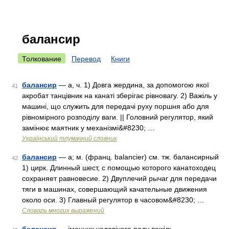
балансир
Толкование
Перевод
Книги
балансир
— а, ч. 1) Довга жердина, за допомогою якої
41
акробат танцівник на канаті зберігає рівновагу. 2) Важіль у
машині, що служить для передачі руху поршня або для
рівномірного розподілу ваги. || Головний регулятор, який
замінює маятник у механізмі&#8230; …
Український тлумачний словник
балансир
— а; м. (франц. balancier) см. тж. балансирный
42
1) цирк. Длинный шест, с помощью которого канатоходец
сохраняет равновесие. 2) Двуплечий рычаг для передачи
тяги в машинах, совершающий качательные движения
около оси. 3) Главный регулятор в часовом&#8230; …
Словарь многих выражений