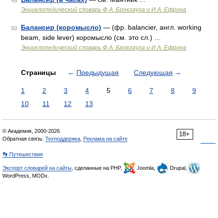
49
Энциклопедический словарь Ф.А. Брокгауза и И.А. Ефрона
Балансир (коромысло)
— (фр. balancier, англ. working
50
beam, side lever) коромысло (см. это сл.) …
Энциклопедический словарь Ф.А. Брокгауза и И.А. Ефрона
Страницы
←
Предыдущая
Следующая
→
1
2
3
4
5
6
7
8
9
10
11
12
13
© Академик, 2000-2026
18+
Обратная связь:
Техподдержка
,
Реклама на сайте
👣 Путешествия
Экспорт словарей на сайты
, сделанные на PHP,
Joomla,
Drupal,
WordPress, MODx.